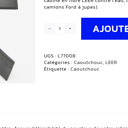
cabine en fibre LEER contre l’eau, 
camions Ford à jupes).
AJOUTE
quantité
de
Joint
à
UGS :
L77008
rabat
Catégories :
Caoutchouc
,
LEER
à
Étiquette :
Caoutchouc
angle
inversé
pour
périmètre
|
LEER