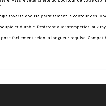
mètre. Assure l’étanchéité du pourtour de votre cabine
e.
angle inversé épouse parfaitement le contour des jupes
souple et durable. Résistant aux intempéries, aux ra
 pose facilement selon la longueur requise. Compatib