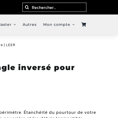
Search
for:
Master
Autres
Mon compte
re | LEER
ngle inversé pour
 périmètre. Étanchéité du pourtour de votre