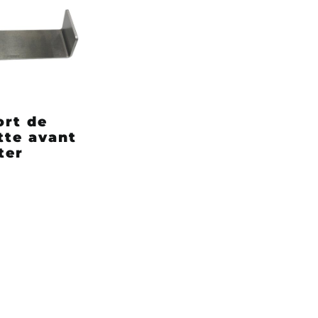
ort de
tte avant
ter