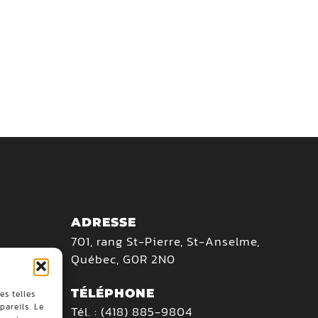
ADRESSE
701, rang St-Pierre, St-Anselme,
Québec, G0R 2N0
TÉLÉPHONE
es telles
areils. Le
Tél. :
(418) 885-9804