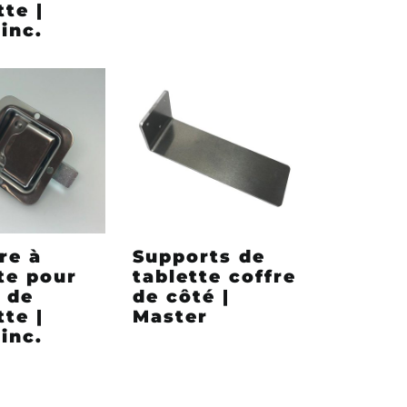
tte |
inc.
re à
Supports de
te pour
tablette coffre
 de
de côté |
tte |
Master
inc.