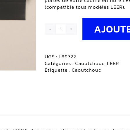
portes de votre cabine en fibre LEE
(compatible tous modèles LEER).
AJOUTE
quantité
de
Joint
d'étanchéité
UGS :
L89722
à
Catégories :
Caoutchouc
,
LEER
double
Étiquette :
Caoutchouc
feuille
en
vinyle
|
LEER