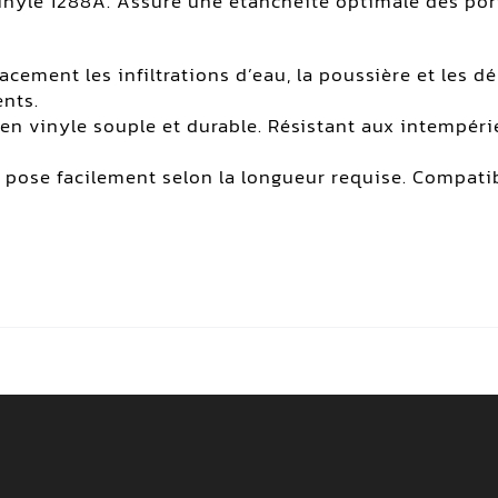
vinyle 1288A. Assure une étanchéité optimale des por
cement les infiltrations d’eau, la poussière et les déb
ents.
en vinyle souple et durable. Résistant aux intempéri
 pose facilement selon la longueur requise. Compatib