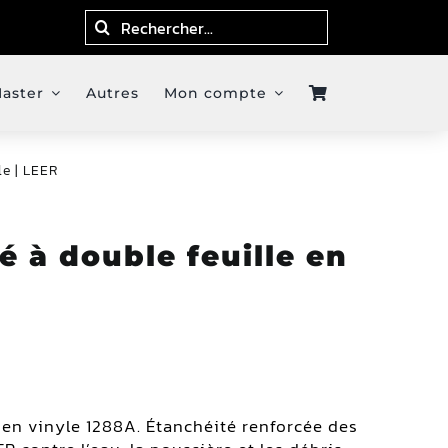
Search
for:
Master
Autres
Mon compte
le | LEER
é à double feuille en
e en vinyle 1288A. Étanchéité renforcée des