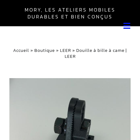
Skip
MORY, LES ATELIERS MOBILES
to
DURABLES ET BIEN CONÇUS
content
Tog
Navi
Leer
Accueil
»
Boutique
»
LEER
»
Douille à bille à came |
LEER
Boîte Everest
Boîte Master
Autres
Mon compte
Panier