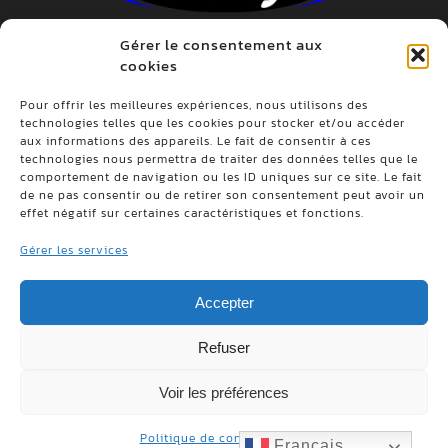
Gérer le consentement aux
cookies
Pour offrir les meilleures expériences, nous utilisons des
ADRESSE
technologies telles que les cookies pour stocker et/ou accéder
701, rang St-Pierre, St-Anselme, Québec, G0R
aux informations des appareils. Le fait de consentir à ces
technologies nous permettra de traiter des données telles que le
2N0
comportement de navigation ou les ID uniques sur ce site. Le fait
de ne pas consentir ou de retirer son consentement peut avoir un
TÉLÉPHONE
effet négatif sur certaines caractéristiques et fonctions.
Tél. :
(418) 885-9804
Gérer les services
Sans frais :
1 800 924-9804
Fax. : (418) 885-8151
Accepter
LIENS UTILES
Refuser
Contact
Politique de confidentialité
Voir les préférences
Politique de confidentialité
Français