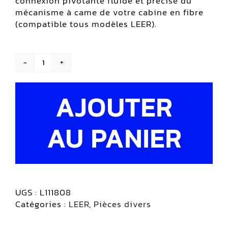
connexion pivotante fluide et précise du
mécanisme à came de votre cabine en fibre
(compatible tous modèles LEER).
quantité
de
Douille
AJOUTER
à
bille
AU PANIER
à
came
|
LEER
UGS :
L111808
Catégories :
LEER
,
Pièces divers