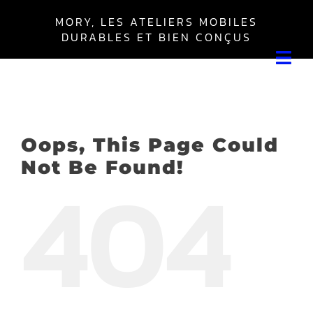
Skip
MORY, LES ATELIERS MOBILES
to
DURABLES ET BIEN CONÇUS
content
Tog
Navi
Leer
Boîte Everest
Oops, This Page Could
Boîte Master
Not Be Found!
404
Autres
Mon compte
Panier