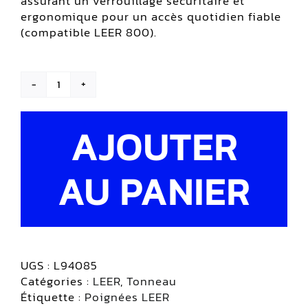
assurant un verrouillage sécuritaire et
ergonomique pour un accès quotidien fiable
(compatible LEER 800).
quantité
de
Poignée
AJOUTER
pour
tonneau
en
AU PANIER
fibre
|
LEER
800
UGS :
L94085
Catégories :
LEER
,
Tonneau
Étiquette :
Poignées LEER