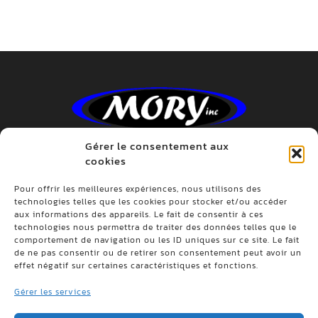
Gérer le consentement aux
cookies
Pour offrir les meilleures expériences, nous utilisons des
technologies telles que les cookies pour stocker et/ou accéder
ADRESSE
aux informations des appareils. Le fait de consentir à ces
701, rang St-Pierre, St-Anselme, Québec, G0R
technologies nous permettra de traiter des données telles que le
2N0
comportement de navigation ou les ID uniques sur ce site. Le fait
de ne pas consentir ou de retirer son consentement peut avoir un
effet négatif sur certaines caractéristiques et fonctions.
TÉLÉPHONE
Tél. :
(418) 885-9804
Gérer les services
Sans frais :
1 800 924-9804