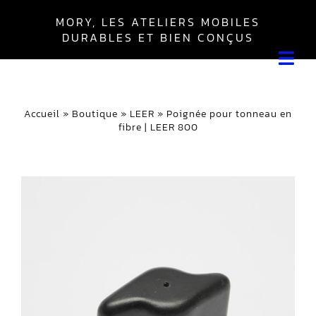
Skip
MORY, LES ATELIERS MOBILES
to
DURABLES ET BIEN CONÇUS
content
Tog
Navi
Leer
Accueil
»
Boutique
»
LEER
»
Poignée pour tonneau en
fibre | LEER 800
Boîte Everest
Boîte Master
Autres
Mon compte
Panier