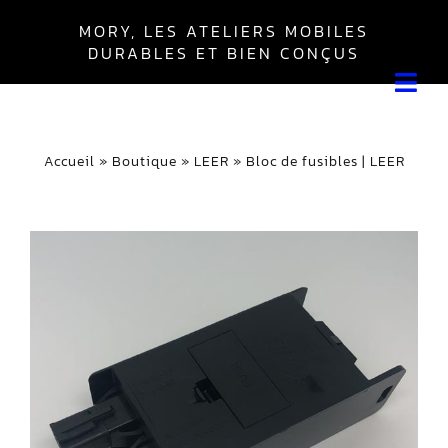
Skip
MORY, LES ATELIERS MOBILES
to
DURABLES ET BIEN CONÇUS
content
Tog
Navi
Leer
Accueil
»
Boutique
»
LEER
»
Bloc de fusibles | LEER
Boîte Everest
Boîte Master
Autres
Mon compte
Panier