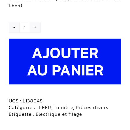
LEER).
quantité
de
Bloc
AJOUTER
de
fusibles
AU PANIER
|
LEER
UGS :
L138048
Catégories :
LEER
,
Lumière
,
Pièces divers
Étiquette :
Électrique et filage