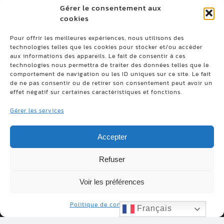
Gérer le consentement aux
cookies
Pour offrir les meilleures expériences, nous utilisons des
ADRESSE
technologies telles que les cookies pour stocker et/ou accéder
701, rang St-Pierre, St-Anselme, Québec, G0R
aux informations des appareils. Le fait de consentir à ces
2N0
technologies nous permettra de traiter des données telles que le
comportement de navigation ou les ID uniques sur ce site. Le fait
de ne pas consentir ou de retirer son consentement peut avoir un
TÉLÉPHONE
effet négatif sur certaines caractéristiques et fonctions.
Tél. :
(418) 885-9804
Gérer les services
Sans frais :
1 800 924-9804
Fax. : (418) 885-8151
Accepter
LIENS UTILES
Refuser
Contact
Politique de confidentialité
Voir les préférences
Politique de confidentialité
Français